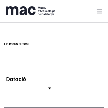
Vés al contingut
Els meus filtres:
Datació