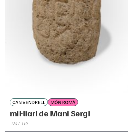
CAN VENDRELL
MÓN ROMÀ
mil·liari de Mani Sergi
-124 / -110