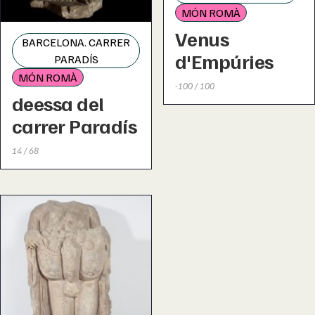
MÓN ROMÀ
Venus
BARCELONA. CARRER
d'Empúries
PARADÍS
MÓN ROMÀ
-100 / 100
deessa del
carrer Paradís
14 / 68