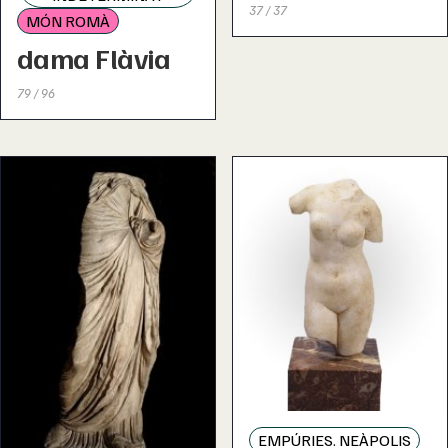
37 / 37
MÓN ROMÀ
dama Flàvia
79 / 96
EMPÚRIES. NEÀPOLIS