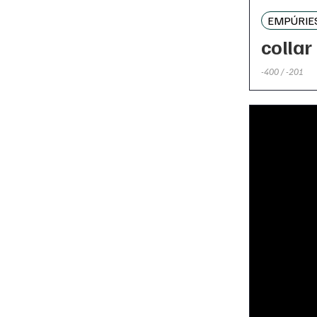
EMPÚRIE
collar
-400 / -201