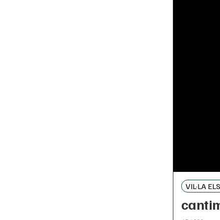
VIL·LA E
canti