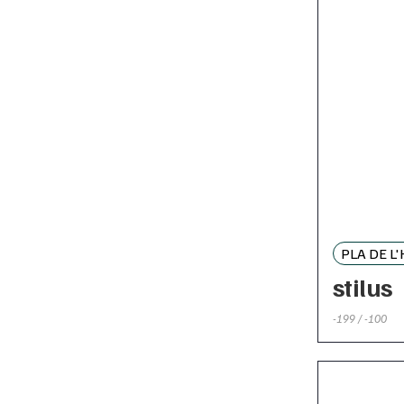
PLA DE L
stilus
-199 / -100