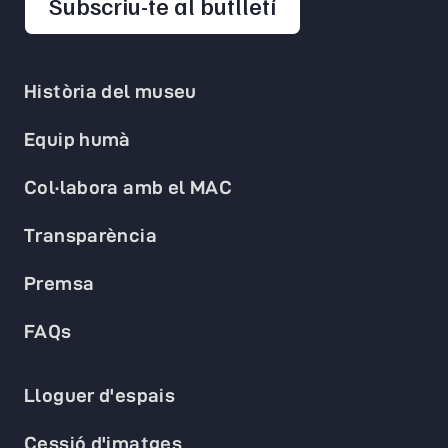
opens in a new 
Subscriu-te al butlletí
Història del museu
Equip humà
Col·labora amb el MAC
Transparència
Premsa
FAQs
Lloguer d'espais
Cessió d'imatges