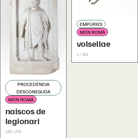
EMPÚRIES
MÓN ROMÀ
volsellae
1 / 201
PROCEDÈNCIA
DESCONEGUDA
MÓN ROMÀ
naiscos de
legionari
250 / 275