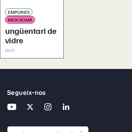
EMPÚRIES
MÓN ROMÀ
ungüentari de
vidre
60/70
Segueix-nos