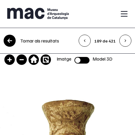
Vés al contingut
Tornar als resultats
189 de 421
Imatge
Model 3D
Selector