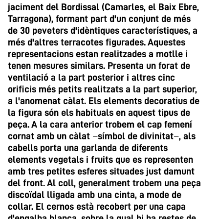
jaciment del Bordissal (Camarles, el Baix Ebre,
Tarragona), formant part d'un conjunt de més
de 30 peveters d'idèntiques característiques, a
més d'altres terracotes figurades. Aquestes
representacions estan realitzades a motlle i
tenen mesures similars. Presenta un forat de
ventilació a la part posterior i altres cinc
orificis més petits realitzats a la part superior,
a l'anomenat càlat. Els elements decoratius de
la figura són els habituals en aquest tipus de
peça. A la cara anterior trobem el cap femení
cornat amb un càlat −símbol de divinitat−, als
cabells porta una garlanda de diferents
elements vegetals i fruits que es representen
amb tres petites esferes situades just damunt
del front. Al coll, generalment trobem una peça
discoïdal lligada amb una cinta, a mode de
collar. El cernos està recobert per una capa
d'engalba blanca, sobre la qual hi ha restes de