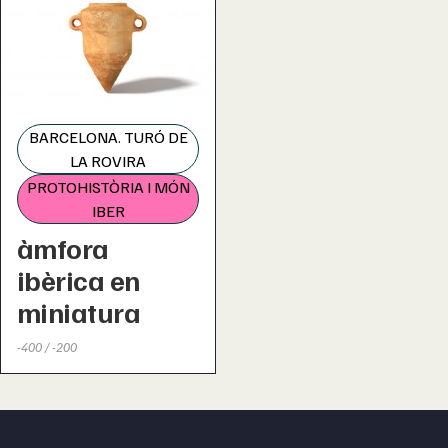
BARCELONA. TURÓ DE
LA ROVIRA
PROTOHISTÒRIA I MÓN
IBER
àmfora
ibèrica en
miniatura
-400 / -200