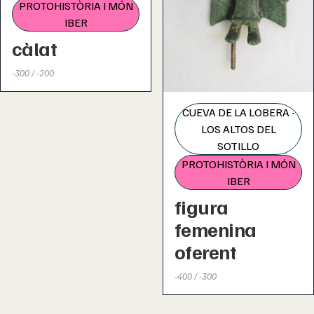
PROTOHISTÒRIA I MÓN
IBER
càlat
-300 / -200
CUEVA DE LA LOBERA -
LOS ALTOS DEL
SOTILLO
PROTOHISTÒRIA I MÓN
IBER
figura
femenina
oferent
-400 / -300