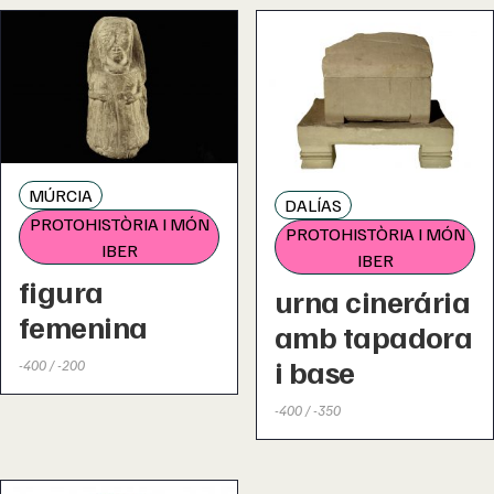
MÚRCIA
DALÍAS
PROTOHISTÒRIA I MÓN
PROTOHISTÒRIA I MÓN
IBER
IBER
figura
urna cinerária
femenina
amb tapadora
i base
-400 / -200
-400 / -350