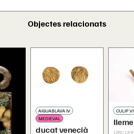
Objectes relacionats
AIGUABLAVA IV
CULIP VI
MEDIEVAL
lleme
ducat venecià
1290 / 1310