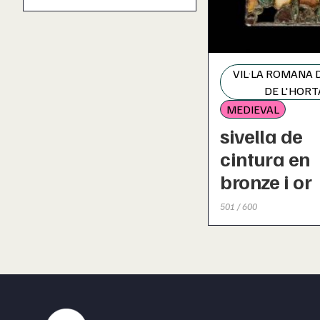
VIL·LA ROMANA 
DE L'HORT
MEDIEVAL
sivella de
cintura en
bronze i or
501 / 600