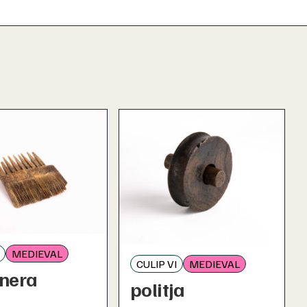
MEDIEVAL
CULIP VI
MEDIEVAL
nera
politja