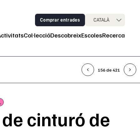
Comprar entrades
CATALÀ
Activitats
Col·lecció
Descobreix
Escoles
Recerca
ncipal
156 de 421
L
 de cinturó de