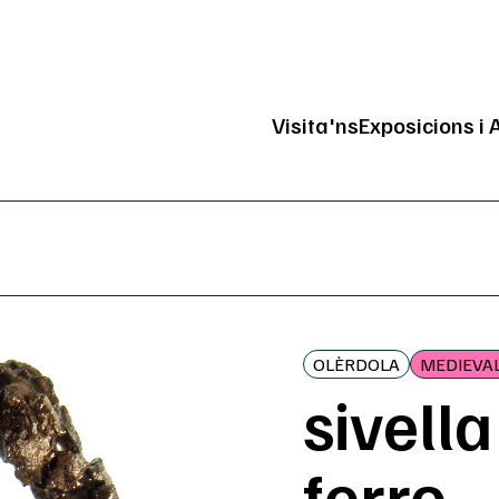
Visita'ns
Exposicions i 
Navegació pri
OLÈRDOLA
MEDIEVA
sivella
ferro