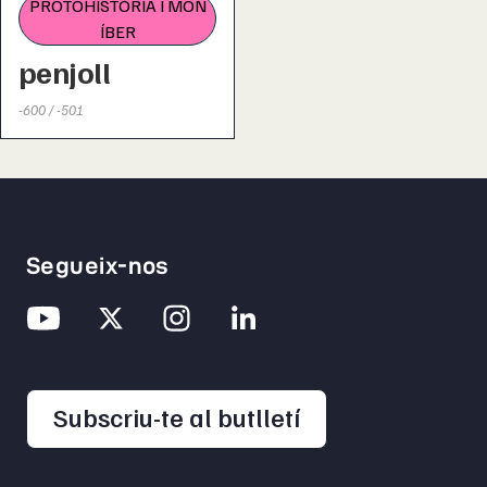
PROTOHISTÒRIA I MÓN
ÍBER
penjoll
-600 / -501
Segueix-nos
opens in a new 
Subscriu-te al butlletí