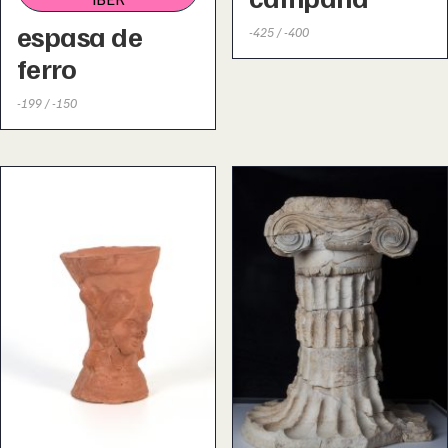
espasa de
-425 / -400
ferro
-199 / -150