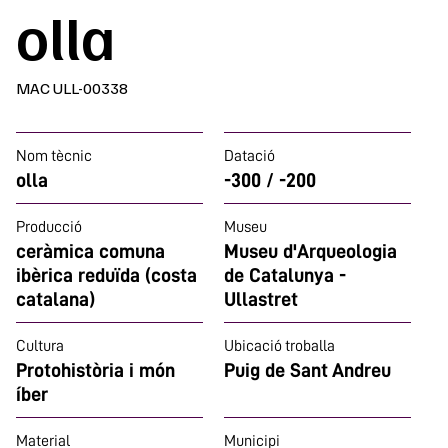
olla
MAC ULL-00338
Nom tècnic
Datació
olla
-300 / -200
Producció
Museu
ceràmica comuna
Museu d'Arqueologia
ibèrica reduïda (costa
de Catalunya -
catalana)
Ullastret
Cultura
Ubicació troballa
Protohistòria i món
Puig de Sant Andreu
íber
Material
Municipi