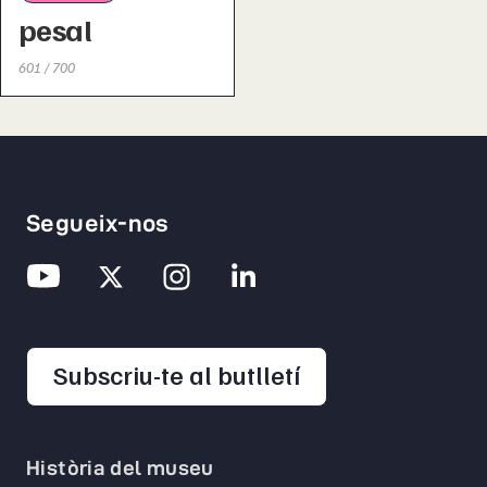
pesal
601 / 700
Segueix-nos
opens in a new 
Subscriu-te al butlletí
Història del museu