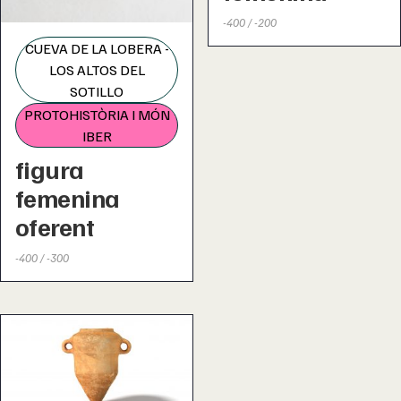
-400 / -200
CUEVA DE LA LOBERA -
LOS ALTOS DEL
SOTILLO
PROTOHISTÒRIA I MÓN
IBER
figura
femenina
oferent
-400 / -300