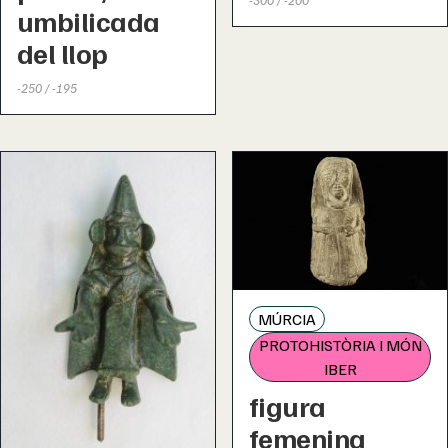
umbilicada
del llop
-250 / -195
MÚRCIA
PROTOHISTÒRIA I MÓN
IBER
figura
femenina