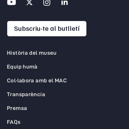
opens in a new 
Subscriu-te al butlletí
Història del museu
Equip humà
Col·labora amb el MAC
Transparència
Premsa
FAQs