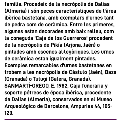
família. Procedeix de la necròpolis de Dalías
(Almeria) i són peces característiques de l'àrea
ibèrica bastetana, amb exemplars d'urnes tant
de pedra com de ceràmica. Entre les primeres,
algunes estan decorades amb baix relleu, com
la coneguda ‘Caja de los Guerreros' procedent
de la necròpolis de Pikía (Arjona, Jaén) o
pintades amb escenes al·legòriques. Les urnes
de ceràmica estan igualment pintades.
Exemples remarcables d'urnes bastetanes en
trobem a les necròpolis de Càstulo (Jaén), Baza
(Granada) o Tutugi (Galera, Granada).
SANMARTÍ-GREGO, E. 1982, Caja funeraria y
soporte pétreos de época ibérica, procedente
de Dalías (Almeria), conservados en el Museo
Arqueológico de Barcelona, Ampurias 44, 105-
120.