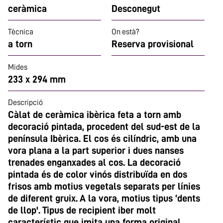
ceràmica
Desconegut
Tècnica
On està?
a torn
Reserva provisional
Mides
233 x 294 mm
Descripció
Càlat de ceràmica ibèrica feta a torn amb
decoració pintada, procedent del sud-est de la
península Ibèrica. El cos és cilíndric, amb una
vora plana a la part superior i dues nanses
trenades enganxades al cos. La decoració
pintada és de color vinós distribuïda en dos
frisos amb motius vegetals separats per línies
de diferent gruix. A la vora, motius tipus ‘dents
de llop'. Tipus de recipient iber molt
característic que imita una forma original