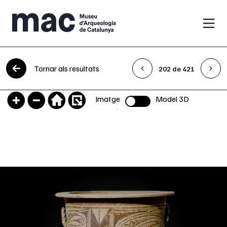
Vés al contingut
Tornar als resultats
202 de 421
Imatge
Model 3D
Selector