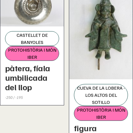
CASTELLET DE
BANYOLES
PROTOHISTÒRIA I MÓN
IBER
pàtera, fíala
umbilicada
del llop
CUEVA DE LA LOBERA -
LOS ALTOS DEL
-250 / -195
SOTILLO
PROTOHISTÒRIA I MÓN
IBER
figura