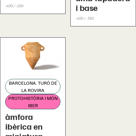
i base
-400 / -200
-400 / -350
BARCELONA. TURÓ DE
LA ROVIRA
PROTOHISTÒRIA I MÓN
IBER
àmfora
ibèrica en
miniatura