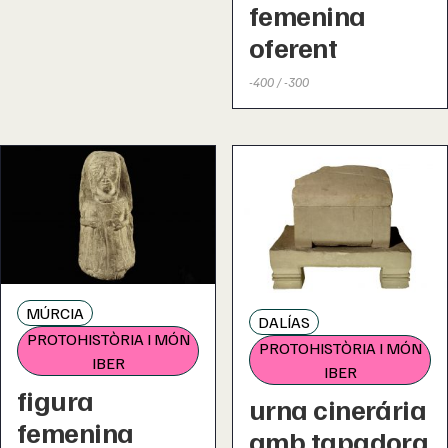
femenina
oferent
-400 / -300
MÚRCIA
DALÍAS
PROTOHISTÒRIA I MÓN
PROTOHISTÒRIA I MÓN
IBER
IBER
figura
urna cinerária
femenina
amb tapadora