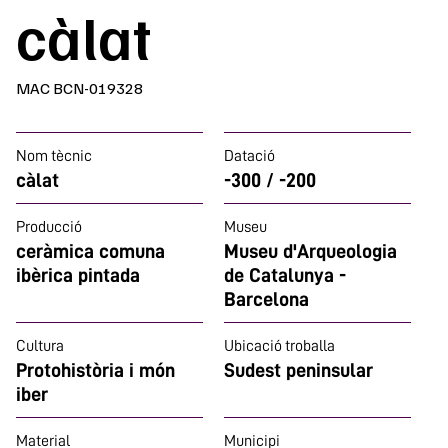
càlat
MAC BCN-019328
Nom tècnic
Datació
càlat
-300 / -200
Producció
Museu
ceràmica comuna
Museu d'Arqueologia
ibèrica pintada
de Catalunya -
Barcelona
Cultura
Ubicació troballa
Protohistòria i món
Sudest peninsular
iber
Material
Municipi