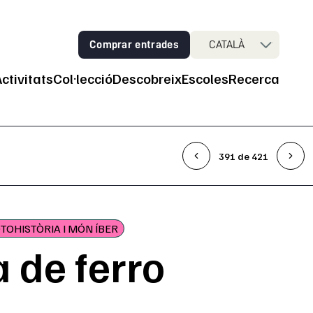
Comprar entrades
CATALÀ
Activitats
Col·lecció
Descobreix
Escoles
Recerca
ncipal
391 de 421
TOHISTÒRIA I MÓN ÍBER
 de ferro