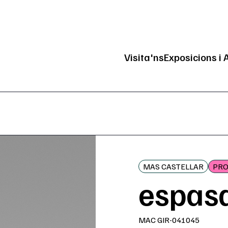
Visita'ns
Exposicions i 
Navegació pri
MAS CASTELLAR
PRO
espasa
MAC GIR-041045