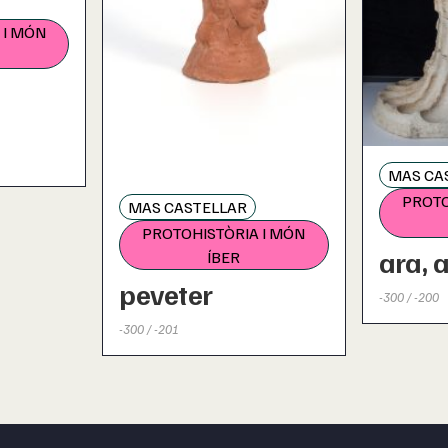
 I MÓN
MAS CA
PROTO
MAS CASTELLAR
PROTOHISTÒRIA I MÓN
ara, a
ÍBER
peveter
-300 / -200
-300 / -201