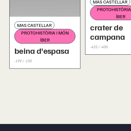
MAS CASTELLAR
PROTOHISTÒRIA
ÍBER
crater de
MAS CASTELLAR
PROTOHISTÒRIA I MÓN
campana
ÍBER
-425 / -400
beina d'espasa
-199 / -150