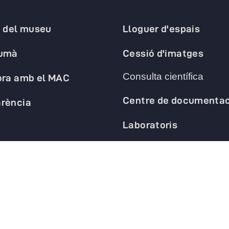
a del museu
Lloguer d'espais
humà
Cessió d'imatges
Consulta científica
ora amb el MAC
Centre de documentac
rència
Laboratoris
opens in a new tab
opens in a new tab
opens in a new tab
o
 de privacitat
Política de galetes
Avís legal
Declaració d'accessibilitat
C