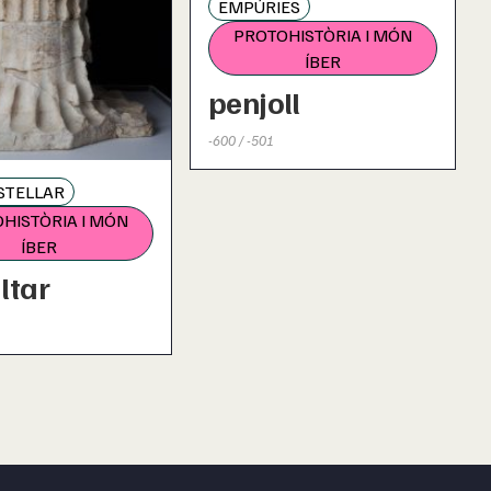
EMPÚRIES
PROTOHISTÒRIA I MÓN
ÍBER
penjoll
-600 / -501
STELLAR
HISTÒRIA I MÓN
ÍBER
ltar