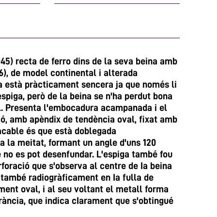
5) recta de ferro dins de la seva beina amb
), de model continental i alterada
ma està pràcticament sencera ja que només li
spiga, però de la beina se n'ha perdut bona
al. Presenta l'embocadura acampanada i el
ó, amb apèndix de tendència oval, fixat amb
acable és que està doblegada
a la meitat, formant un angle d'uns 120
 no es pot desenfundar. L'espiga també fou
rforació que s'observa al centre de Ia beina
 també radiogràficament en Ia fulla de
ment oval, i al seu voltant el metall forma
rància, que indica cIarament que s'obtingué