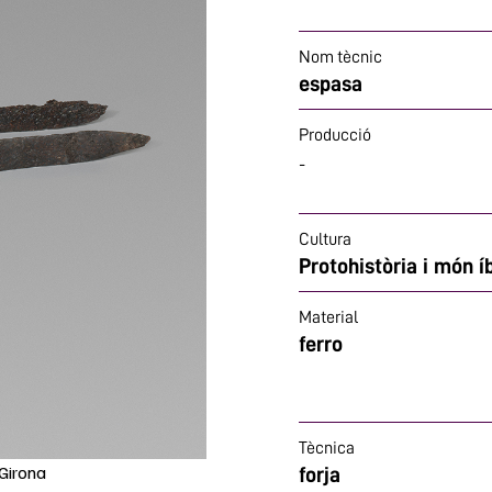
Nom tècnic
espasa
Producció
-
Cultura
Protohistòria i món í
Material
ferro
Tècnica
Girona
forja