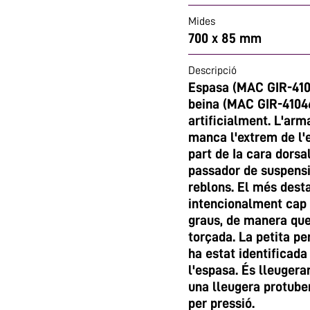
Mides
700 x 85 mm
Descripció
Espasa (MAC GIR-4104
beina (MAC GIR-41046
artificialment. L'ar
manca l'extrem de l'e
part de Ia cara dors
passador de suspensi
reblons. El més dest
intencionalment cap 
graus, de manera que
torçada. La petita pe
ha estat identificada
l'espasa. És lleugera
una lleugera protube
per pressió.