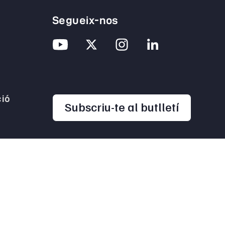
Segueix-nos
ió
opens in
Subscriu-te al butlletí
pens in a new tab
opens in a new tab
ontacte