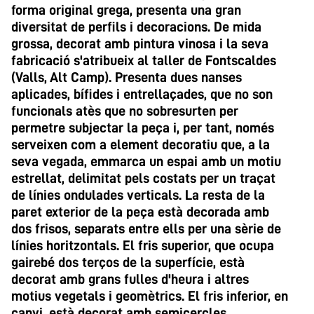
forma original grega, presenta una gran
diversitat de perfils i decoracions. De mida
grossa, decorat amb pintura vinosa i la seva
fabricació s'atribueix al taller de Fontscaldes
(Valls, Alt Camp). Presenta dues nanses
aplicades, bífides i entrellaçades, que no son
funcionals atès que no sobresurten per
permetre subjectar la peça i, per tant, només
serveixen com a element decoratiu que, a la
seva vegada, emmarca un espai amb un motiu
estrellat, delimitat pels costats per un traçat
de línies ondulades verticals. La resta de la
paret exterior de la peça està decorada amb
dos frisos, separats entre ells per una sèrie de
línies horitzontals. El fris superior, que ocupa
gairebé dos terços de la superfície, està
decorat amb grans fulles d'heura i altres
motius vegetals i geomètrics. El fris inferior, en
canvi, està decorat amb semicercles