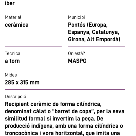
íber
Material
Municipi
ceràmica
Pontós (Europa,
Espanya, Catalunya,
Girona, Alt Empordà)
Tècnica
On està?
a torn
MASPG
Mides
285 x 315 mm
Descripció
Recipient ceràmic de forma cilíndrica,
denominat càlat o “barret de copa”, per la seva
similitud formal si invertim la peça. De
producció indígena, amb una forma cilíndrica o
troncocònica i vora horitzontal, que imita una