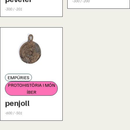
-300 / -200
-300 / -201
EMPÚRIES
PROTOHISTÒRIA I MÓN
ÍBER
penjoll
-600 / -501