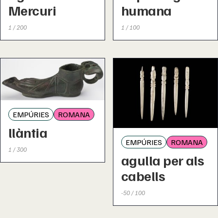
Mercuri
humana
1 / 200
1 / 100
EMPÚRIES
ROMANA
llàntia
EMPÚRIES
ROMANA
1 / 300
agulla per als
cabells
-50 / 100