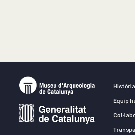
Històri
Equip 
Col·lab
Transpa