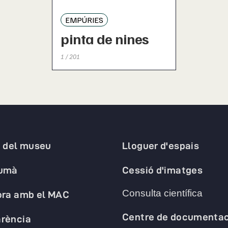
EMPÚRIES
pinta de nines
1 / 201
a del museu
Lloguer d'espais
humà
Cessió d'imatges
Consulta científica
ora amb el MAC
Centre de documentac
rència