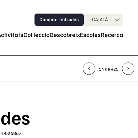
Comprar entrades
CATALÀ
Activitats
Col·lecció
Descobreix
Escoles
Recerca
ncipal
14 de 421
ades
IR-026867