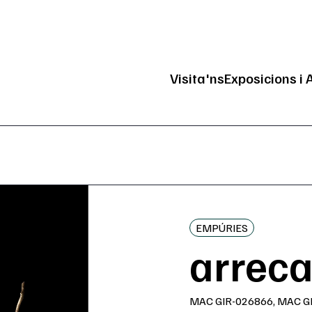
Visita'ns
Exposicions i 
Navegació pri
EMPÚRIES
arrec
MAC GIR-026866, MAC G