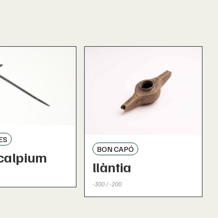
ES
BON CAPÓ
calpium
llàntia
-300 / -200