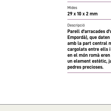
Mides
29 x 10 x 2 mm
Descripció
Parell d'arracades d'
Empordà), que daten d
amb la part central m
cargolats entre ells 
en el món romà eren 
un element estètic, j
pedres precioses.