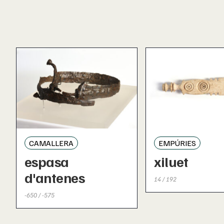
CAMALLERA
EMPÚRIES
espasa
xiluet
d'antenes
14 / 192
-650 / -575