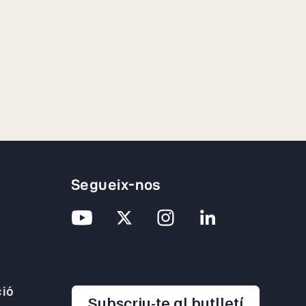
Segueix-nos
ió
opens in
Subscriu-te al butlletí