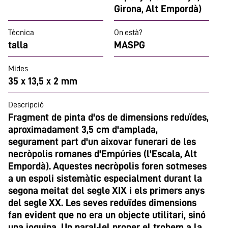
Girona, Alt Empordà)
Tècnica
On està?
talla
MASPG
Mides
35 x 13,5 x 2 mm
Descripció
Fragment de pinta d'os de dimensions reduïdes,
aproximadament 3,5 cm d'amplada,
segurament part d'un aixovar funerari de les
necròpolis romanes d'Empúries (l'Escala, Alt
Empordà). Aquestes necròpolis foren sotmeses
a un espoli sistemàtic especialment durant la
segona meitat del segle XIX i els primers anys
del segle XX. Les seves reduïdes dimensions
fan evident que no era un objecte utilitari, sinó
una joguina. Un paral·lel proper el trobem a la