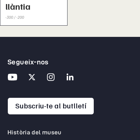
llàntia
-300 / -200
Segueix-nos
opens in a new 
Subscriu-te al butlletí
Història del museu