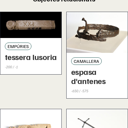
EMPÚRIES
tessera lusoria
CAMALLERA
-200 / -1
espasa
d'antenes
-650 / -575