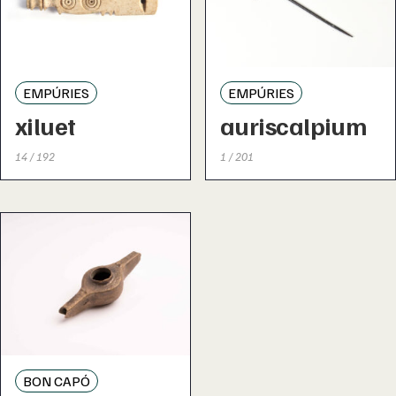
EMPÚRIES
EMPÚRIES
xiluet
auriscalpium
14 / 192
1 / 201
BON CAPÓ