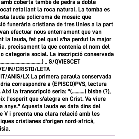
a amb coberta també de pedra a doble
locat retallant la roca natural. La tomba es
esta lauda policroma de mosaic que
ó funerària cristiana de tres línies a la part
s van efectuar nous enterrament que van
la lauda, fet pel qual s'ha perdut la major
nia, precisament la que contenia el nom del
c o categoria social. La inscripció conservada
...............................) .. S/QVIESCET
VE/IN/CRISTO/LETA
T/ANIS/LX La primera paraula conservada
podria correspondre a (EPISCO)PVS, lectura
xí la transcripció seria: "(..........) bisbe (?),
x l'esperit que s'alegra en Crist. Va viure
 anys." Aquesta lauda es data dins del
e V i preenta una clara relació amb les
iques cristianes d'origen nord-africà,
sia.