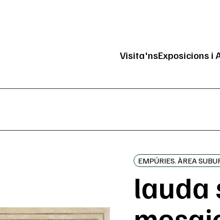
Visita'ns
Exposicions i 
Navegació pri
EMPÚRIES. ÀREA SUB
lauda 
mosai