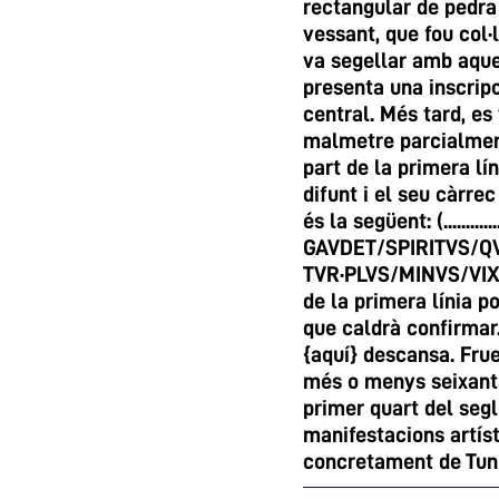
rectangular de pedr
vessant, que fou col·
va segellar amb aqu
presenta una inscripci
central. Més tard, e
malmetre parcialment 
part de la primera lí
difunt i el seu càrre
és la següent: (...............
GAVDET/SPIRITVS/Q
TVR·PLVS/MINVS/VIXI
de la primera línia 
que caldrà confirmar. Ai
{aquí} descansa. Fruei
més o menys seixanta
primer quart del segl
manifestacions artíst
concretament de Tuní