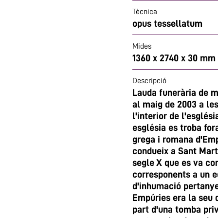
Tècnica
opus tessellatum
Mides
1360 x 2740 x 30 mm
Descripció
Lauda funerària de m
al maig de 2003 a le
l'interior de l'esglé
església es troba for
grega i romana d'Empú
condueix a Sant Martí
segle X que es va co
corresponents a un ed
d'inhumació pertanyen
Empúries era la seu 
part d'una tomba priv