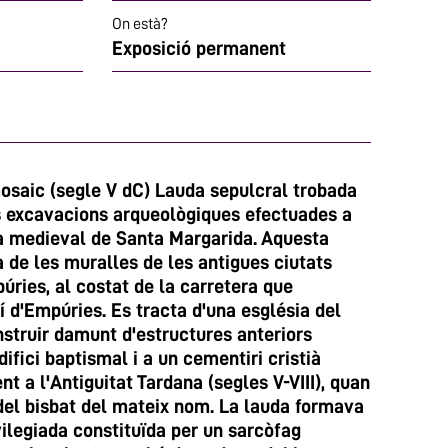
On està?
Exposició permanent
osaic (segle V dC) Lauda sepulcral trobada
s excavacions arqueològiques efectuades a
sia medieval de Santa Margarida. Aquesta
a de les muralles de les antigues ciutats
ries, al costat de la carretera que
 d'Empúries. Es tracta d'una església del
nstruir damunt d'estructures anteriors
ifici baptismal i a un cementiri cristià
t a l'Antiguitat Tardana (segles V-VIII), quan
del bisbat del mateix nom. La lauda formava
ilegiada constituïda per un sarcòfag