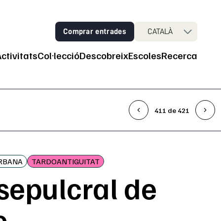
Comprar entrades
CATALÀ
Activitats
Col·lecció
Descobreix
Escoles
Recerca
ncipal
411 de 421
URBANA
TARDOANTIGUITAT
sepulcral de
c