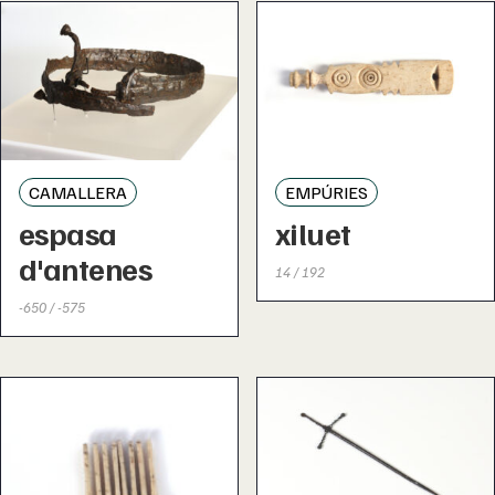
CAMALLERA
EMPÚRIES
espasa
xiluet
d'antenes
14 / 192
-650 / -575