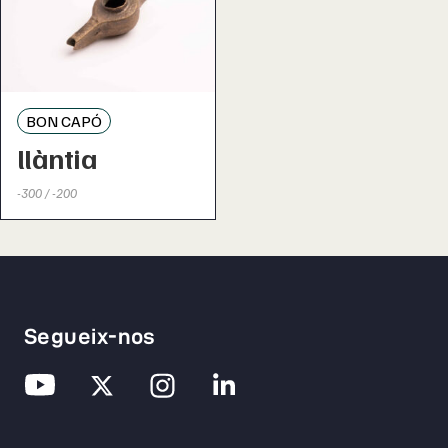
BON CAPÓ
llàntia
-300 / -200
Segueix-nos