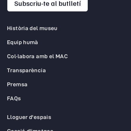
opens in a new 
Subscriu-te al butlletí
Història del museu
Equip humà
Col·labora amb el MAC
Transparència
Premsa
FAQs
Lloguer d'espais
Cessió d'imatges