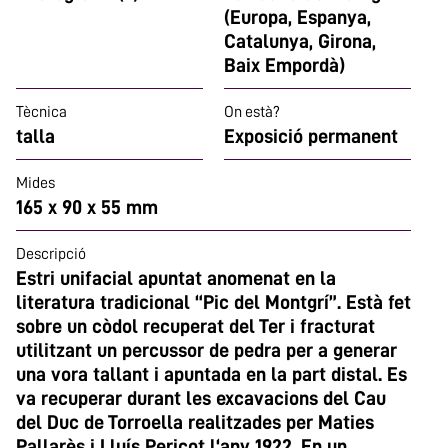
(Europa, Espanya,
Catalunya, Girona,
Baix Empordà)
Tècnica
On està?
talla
Exposició permanent
Mides
165 x 90 x 55 mm
Descripció
Estri unifacial apuntat anomenat en la
literatura tradicional “Pic del Montgrí”. Està fet
sobre un còdol recuperat del Ter i fracturat
utilitzant un percussor de pedra per a generar
una vora tallant i apuntada en la part distal. Es
va recuperar durant les excavacions del Cau
del Duc de Torroella realitzades per Maties
Pallarès i Lluís Pericot l‘any 1922. En un