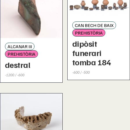
CAN BECH DE BAIX
PREHISTÒRIA
dipòsit
ALCANAR III
funerari
PREHISTÒRIA
tomba 184
destral
-600 / -500
-1200 / -600