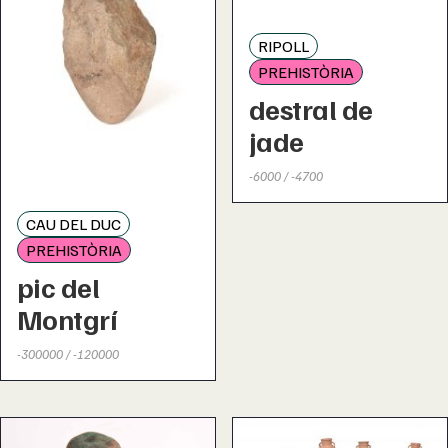
RIPOLL
PREHISTÒRIA
destral de
jade
-6000 / -4700
CAU DEL DUC
PREHISTÒRIA
pic del
Montgrí
-300000 / -120000