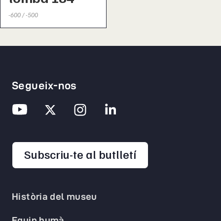
-600 / -500
Segueix-nos
opens in a new 
Subscriu-te al butlletí
Història del museu
Equip humà