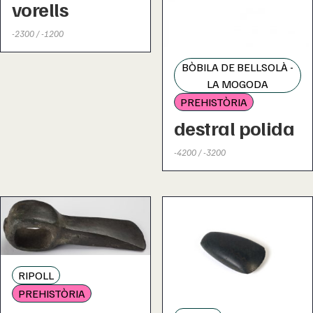
vorells
-2300 / -1200
BÒBILA DE BELLSOLÀ -
LA MOGODA
PREHISTÒRIA
destral polida
-4200 / -3200
RIPOLL
PREHISTÒRIA