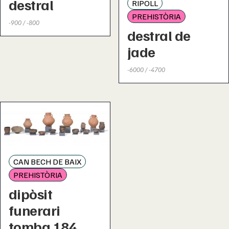
destral
RIPOLL
PREHISTÒRIA
-900 / -800
destral de
jade
-6000 / -4700
CAN BECH DE BAIX
PREHISTÒRIA
dipòsit
funerari
tomba 184