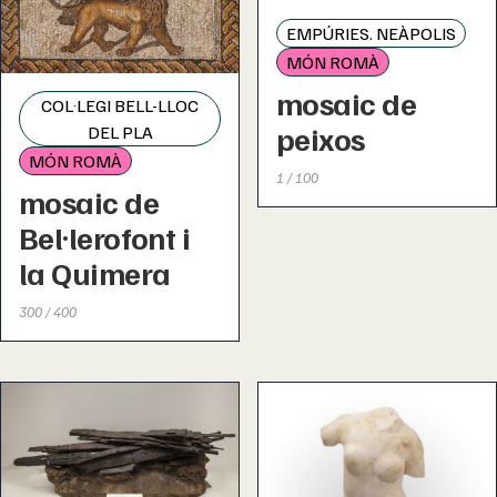
EMPÚRIES. NEÀPOLIS
MÓN ROMÀ
mosaic de
COL·LEGI BELL-LLOC
peixos
DEL PLA
MÓN ROMÀ
1 / 100
mosaic de
Bel·lerofont i
la Quimera
300 / 400