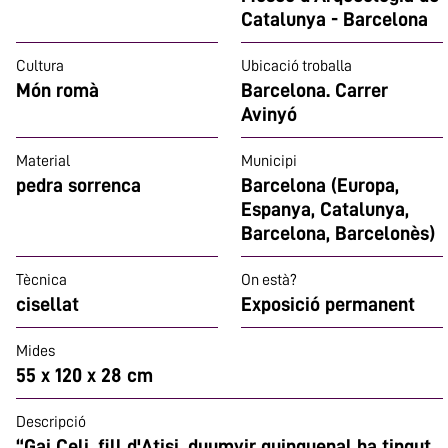
Catalunya - Barcelona
Cultura
Ubicació troballa
Món romà
Barcelona. Carrer
Avinyó
Material
Municipi
pedra sorrenca
Barcelona (Europa,
Espanya, Catalunya,
Barcelona, Barcelonès)
Tècnica
On està?
cisellat
Exposició permanent
Mides
55 x 120 x 28 cm
Descripció
“Gai Celi, fill d'Atisi, duumvir quinquenal ha tingut