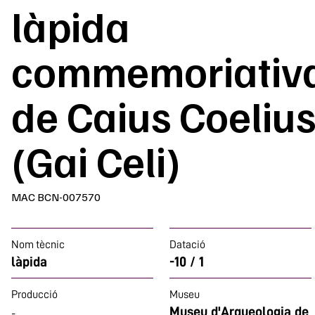
làpida
commemoriativ
de Caius Coeliu
(Gai Celi)
MAC BCN-007570
Nom tècnic
Datació
làpida
-10 / 1
Producció
Museu
Museu d'Arqueologia de
-