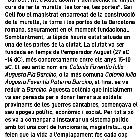
cura de fer la muralla, les torres, les portes”. Gai
Celi fou el magistrat encarregat de la construcció
de la muralla, la torre i les portes de la Barcelona
romana, segurament en el moment fundacional.
Semblantment, la làpida hauria estat situada en
una de les portes de la ciutat. La ciutat va ser
fundada en temps de l'emperador August (27 aC
-14 dC), més concretamente entre els anys 15-10
aC. El seu antic nom era
Colonia Faventia Iulia
Augusta Pia Barcino
, o la més comuna
Colonia Iulia
Augusta Faventia Paterna Barcino
, al final es va
reduir a
Barcino
. Aquesta colònia que inicialment
va ser pensada per a donar terrer als soldats
provinents de les guerres càntabres, començava el
seu apogeu polític, econòmic i social. Per tot això
es va a començar a instaurar un sistema polític
amb tot una cort de funcionaris, magistrats... que
feien que la vida a l'emplaçament fos cada cop