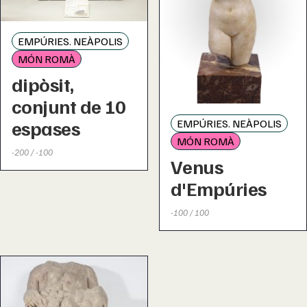
EMPÚRIES. NEÀPOLIS
MÓN ROMÀ
dipòsit,
conjunt de 10
espases
EMPÚRIES. NEÀPOLIS
MÓN ROMÀ
-200 / -100
Venus
d'Empúries
-100 / 100