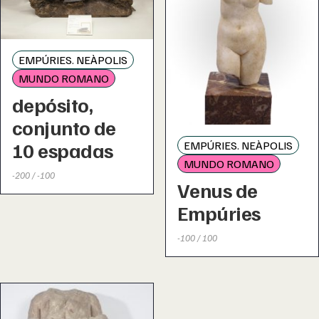
EMPÚRIES. NEÀPOLIS
MUNDO ROMANO
depósito,
conjunto de
10 espadas
EMPÚRIES. NEÀPOLIS
MUNDO ROMANO
-200 / -100
Venus de
Empúries
-100 / 100