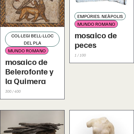
EMPÚRIES. NEÀPOLIS
MUNDO ROMANO
mosaico de
COL·LEGI BELL-LLOC
peces
DEL PLA
MUNDO ROMANO
1 / 100
mosaico de
Belerofonte y
la Quimera
300 / 400