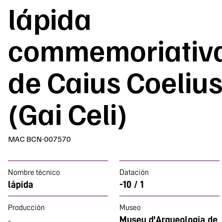
lápida
commemoriativ
de Caius Coeliu
(Gai Celi)
MAC BCN-007570
Nombre técnico
Datación
lápida
-10 / 1
Producción
Museo
Museu d'Arqueologia de
-