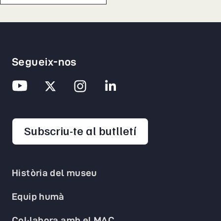
Segueix-nos
opens in a new 
Subscriu-te al butlletí
Història del museu
Equip humà
Col·labora amb el MAC