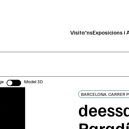
Visita'ns
Exposicions i 
Navegació pri
ge
Model 3D
Selector
BARCELONA. CARRER 
deessa
Parad