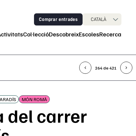
Comprar entrades
CATALÀ
Activitats
Col·lecció
Descobreix
Escoles
Recerca
ncipal
264 de 421
PARADÍS
MÓN ROMÀ
 del carrer
ís