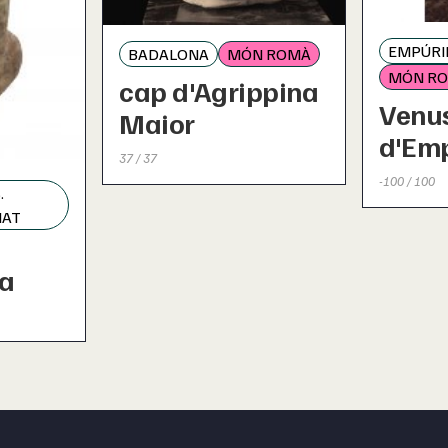
EMPÚRIE
BADALONA
MÓN ROMÀ
MÓN R
cap d'Agrippina
Venu
Maior
d'Em
37 / 37
-100 / 100
.
NAT
ia