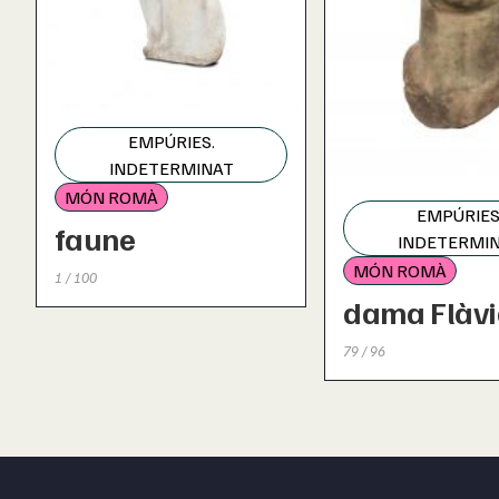
EMPÚRIES.
INDETERMINAT
MÓN ROMÀ
EMPÚRIES
faune
INDETERMI
MÓN ROMÀ
1 / 100
dama Flàv
79 / 96