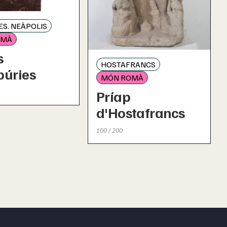
S. NEÀPOLIS
OMÀ
s
HOSTAFRANCS
púries
MÓN ROMÀ
Príap
d'Hostafrancs
100 / 200