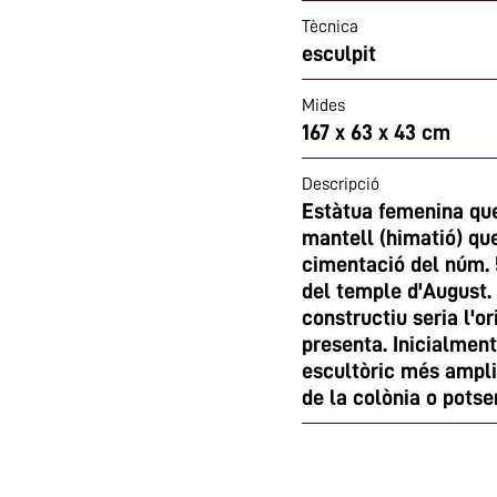
Tècnica
esculpit
Mides
167 x 63 x 43 cm
Descripció
Estàtua femenina que
mantell (himatió) qu
cimentació del núm. 5
del temple d'August.
constructiu seria l'o
presenta. Inicialment
escultòric més ampli 
de la colònia o potse