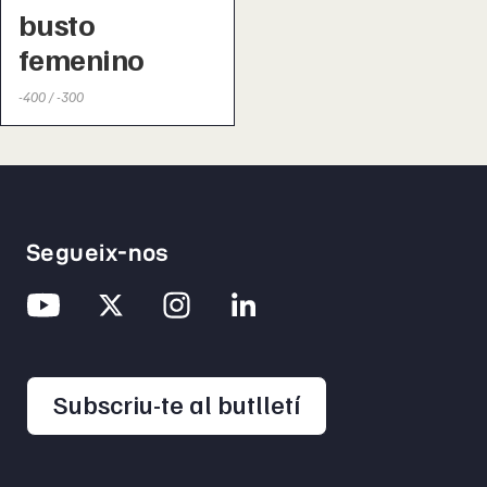
busto
femenino
-400 / -300
Segueix-nos
opens in a new 
Subscriu-te al butlletí