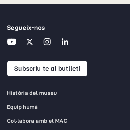
Segueix-nos
opens in a new 
Subscriu-te al butlletí
Història del museu
Equip humà
Col·labora amb el MAC