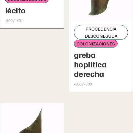
lécito
-600 / -401
PROCEDÈNCIA
DESCONEGUDA
COLONIZACIONES
greba
hoplítica
derecha
-500 / -300