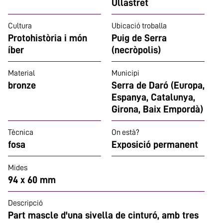
Ullastret
Cultura
Ubicació troballa
Protohistòria i món
Puig de Serra
íber
(necròpolis)
Material
Municipi
bronze
Serra de Daró (Europa,
Espanya, Catalunya,
Girona, Baix Empordà)
Tècnica
On està?
fosa
Exposició permanent
Mides
94 x 60 mm
Descripció
Part mascle d'una sivella de cinturó, amb tres