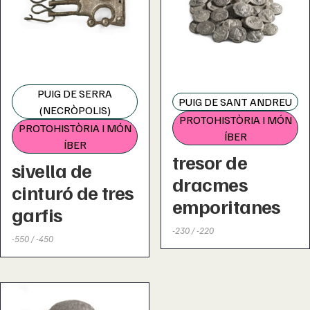
PUIG DE SERRA
PUIG DE SANT ANDREU
(NECRÒPOLIS)
PROTOHISTÒRIA I MÓN
PROTOHISTÒRIA I MÓN
ÍBER
ÍBER
tresor de
sivella de
dracmes
cinturó de tres
emporitanes
garfis
-230 / -220
-550 / -450