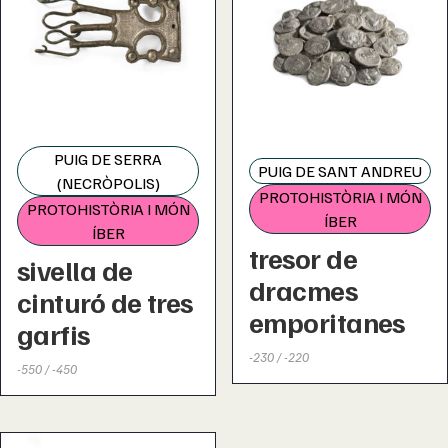
PUIG DE SERRA
PUIG DE SANT ANDREU
(NECRÒPOLIS)
PROTOHISTÒRIA I MÓN
PROTOHISTÒRIA I MÓN
ÍBER
ÍBER
tresor de
sivella de
dracmes
cinturó de tres
emporitanes
garfis
-230 / -220
-550 / -450