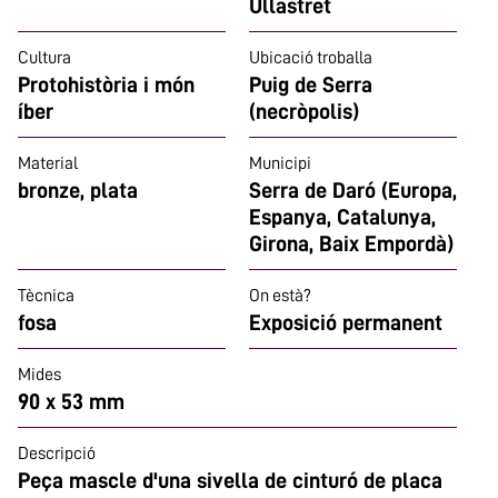
Ullastret
Cultura
Ubicació troballa
Protohistòria i món
Puig de Serra
íber
(necròpolis)
Material
Municipi
bronze, plata
Serra de Daró (Europa,
Espanya, Catalunya,
Girona, Baix Empordà)
Tècnica
On està?
fosa
Exposició permanent
Mides
90 x 53 mm
Descripció
Peça mascle d'una sivella de cinturó de placa