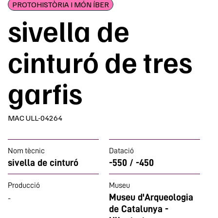
PROTOHISTÒRIA I MÓN ÍBER
sivella de
cinturó de tres
garfis
MAC ULL-04264
Nom tècnic
Datació
sivella de cinturó
-550 / -450
Producció
Museu
Museu d'Arqueologia
-
de Catalunya -