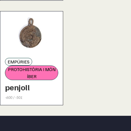
EMPÚRIES
PROTOHISTÒRIA I MÓN
ÍBER
penjoll
-600 / -501