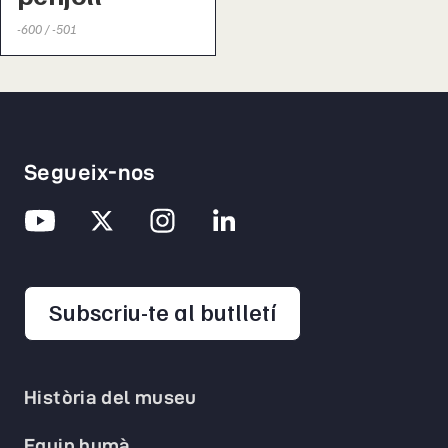
-600 / -501
Segueix-nos
opens in a new 
Subscriu-te al butlletí
Història del museu
Equip humà