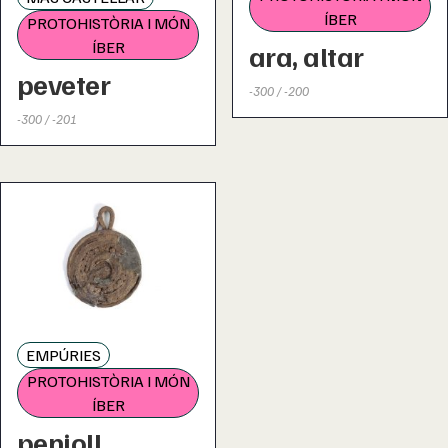
ÍBER
PROTOHISTÒRIA I MÓN
ÍBER
ara, altar
peveter
-300 / -200
-300 / -201
EMPÚRIES
PROTOHISTÒRIA I MÓN
ÍBER
penjoll