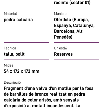
recinte (sector 01)
Material
Municipi
pedra calcària
Olèrdola (Europa,
Espanya, Catalunya,
Barcelona, Alt
Penedès)
Tècnica
On està?
talla, polit
Reserves
Mides
54 x 172 x 172 mm
Descripció
Fragment d'una valva d'un motlle per la fosa
de barnilles de bronze realitzat en pedra
calcària de color grisós, amb senyals
d'exposició al metall incandescent. La