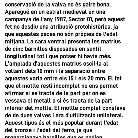
conservació de la valva no és gaire bona.
Aparegué en un estrat medieval en una
campanya de l'any 1987, Sector 01, però aquest
fet no desdiu una atribució protohistòrica, ja
que aquestes peces no són pròpies de l'edat
mitjana. La cara ventral presenta les matrius
de cinc barnilles disposades en sentit
longitudinal tot i que potser hi havia més.
L'amplada d'aquestes matrius oscil·la al
voltant dels 10 mm i la separació entre
aquestes varia entre els 15 i els 20 mm. El fet
que el motlle resti incomplet no ens permet
afirmar si es tracta de la part per on es
vessava el metall o si és tracta de la part
inferior del motlle. El motlle complet constava
de de dues valves i era d'utilització unilateral.
Aquest tipus és el més popular durant l'edat
del bronze i l'edat del ferro, ja que
proporcionava barnilles que es podien