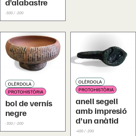
d’alabastre
-500 / -200
OLÈRDOLA
OLÈRDOLA
PROTOHISTÒRIA
PROTOHISTÒRIA
anell segell
bol de vernís
amb impresió
negre
d'un anàtid
-300 / -200
-400 / -200