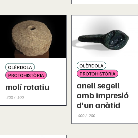
OLÈRDOLA
OLÈRDOLA
PROTOHISTÒRIA
PROTOHISTÒRIA
anell segell
molí rotatiu
amb impresió
-300 / -100
d'un anàtid
-400 / -200