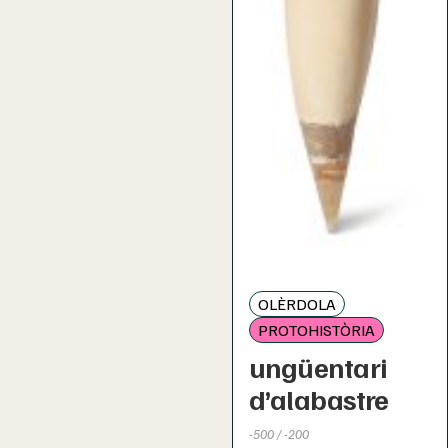
OLÈRDOLA
PROTOHISTÒRIA
ungüentari
d’alabastre
-500 / -200