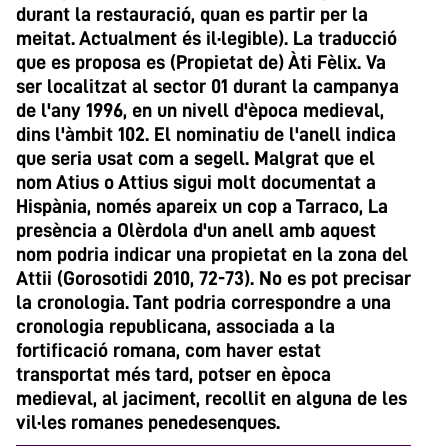
durant la restauració, quan es partir per la
meitat. Actualment és il·legible). La traducció
que es proposa es (Propietat de) Àti Fèlix. Va
ser localitzat al sector 01 durant la campanya
de l'any 1996, en un nivell d'època medieval,
dins l'àmbit 102. El nominatiu de l'anell indica
que seria usat com a segell. Malgrat que el
nom Atius o Attius sigui molt documentat a
Hispània, només apareix un cop a Tarraco, La
presència a Olèrdola d'un anell amb aquest
nom podria indicar una propietat en la zona del
Attii (Gorosotidi 2010, 72-73). No es pot precisar
la cronologia. Tant podria correspondre a una
cronologia republicana, associada a la
fortificació romana, com haver estat
transportat més tard, potser en època
medieval, al jaciment, recollit en alguna de les
vil·les romanes penedesenques.