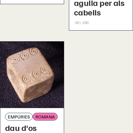
agulla per als
cabells
-50 / 100
EMPÚRIES
ROMANA
dau d'os