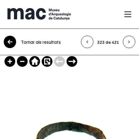
Vés al contingut
Tornar als resultats
323 de 421