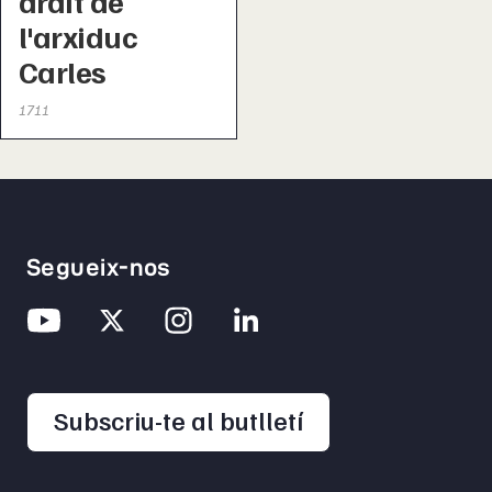
ardit de
l'arxiduc
Carles
1711
Segueix-nos
opens in a new 
Subscriu-te al butlletí