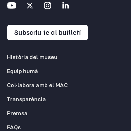
opens in a new 
Subscriu-te al butlletí
Història del museu
Equip humà
Col·labora amb el MAC
Transparència
Premsa
FAQs