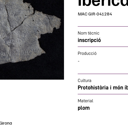
MAC GIR-041284
Nom tècnic
inscripció
Producció
-
Cultura
Protohistòria i món í
Material
plom
Girona