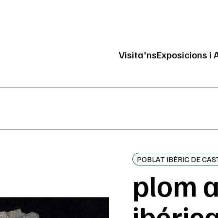
Visita'ns
Exposicions i 
Navegació pri
POBLAT IBÈRIC DE CAS
plom a
ibéric