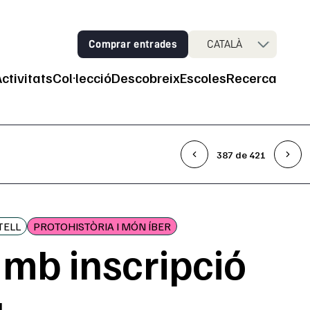
Comprar entrades
CATALÀ
Activitats
Col·lecció
Descobreix
Escoles
Recerca
ncipal
387 de 421
TELL
PROTOHISTÒRIA I MÓN ÍBER
mb inscripció
a