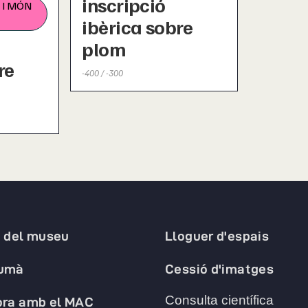
inscripció
 I MÓN
ibèrica sobre
plom
re
-400 / -300
a del museu
Lloguer d'espais
humà
Cessió d'imatges
Consulta científica
ora amb el MAC