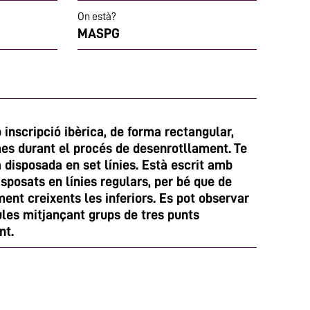
On està?
MASPG
inscripció ibèrica, de forma rectangular,
mes durant el procés de desenrotllament. Te
a disposada en set línies. Està escrit amb
isposats en línies regulars, per bé que de
nt creixents les inferiors. Es pot observar
ules mitjançant grups de tres punts
nt.