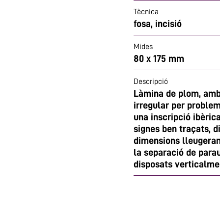
Tècnica
fosa, incisió
Mides
80 x 175 mm
Descripció
Làmina de plom, amb 
irregular per proble
una inscripció ibèric
signes ben traçats, d
dimensions lleugerame
la separació de para
disposats verticalme