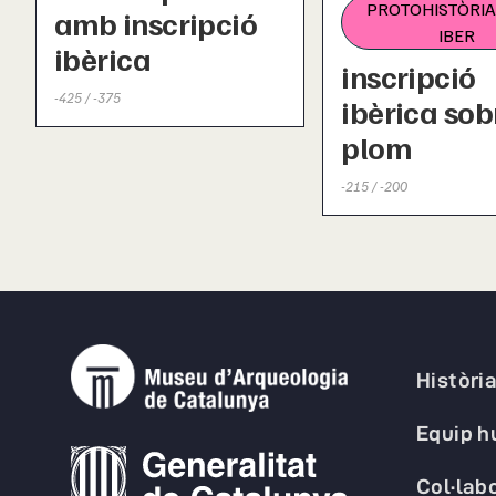
PROTOHISTÒRIA
amb inscripció
IBER
ibèrica
inscripció
-425 / -375
ibèrica sob
plom
-215 / -200
Històri
Equip 
Col·lab