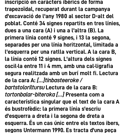
inscripció en caràcters ibèrics de forma
trapezoïdal, recuperat durant la campanya
d'excavació de l'any 1980 al sector D-alt del
poblat. Conté 34 signes repartits en tres línies,
dues a una cara (A) i una a l'altra (B). La
primera línia conté 9 signes, i 13 la segona,
separades per una línia horitzontal, limitada a
l'esquerra per una ratlla vertical. A la cara B,
la línia conté 12 signes. L'altura dels signes
oscil·la entre 11 i 4 mm, amb una cal·ligrafia
segura realitzada amb un burí molt fi. Lectura
de la cara A:
[...]tinbasteeroke /
bartstoloriltursu
Lectura de la cara B:
tortonbalar-biteroka [...]
Presenta com a
característica singular que el text de la cara A
és bustrofèdic: la primera línia s'escriu
d'esquerra a dreta i la segona de dreta a
esquerra. És un cas únic entre els textos ibers,
segons Untermann 1990. Es tracta d'una peça