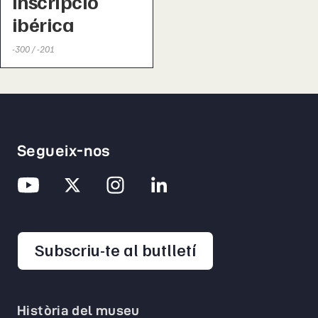
inscripció
ibérica
-300 / -201
Segueix-nos
opens in a new 
Subscriu-te al butlletí
Història del museu