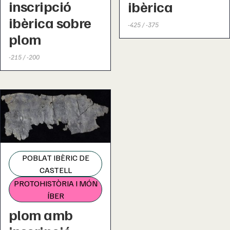
inscripció
ibèrica
ibèrica sobre
-425 / -375
plom
-215 / -200
POBLAT IBÈRIC DE
CASTELL
PROTOHISTÒRIA I MÓN
ÍBER
plom amb