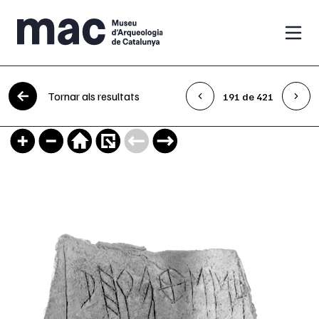
Vés al contingut
Tornar als resultats
191 de 421