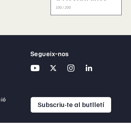
100 / 200
Segueix-nos
ió
opens in
Subscriu-te al butlletí