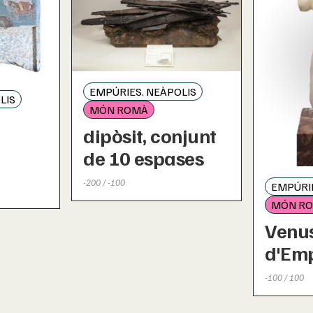
EMPÚRIES. NEÀPOLIS
LIS
MÓN ROMÀ
dipòsit, conjunt
de 10 espases
-200 / -100
EMPÚRIE
MÓN R
Venu
d'Em
-100 / 100