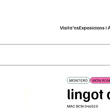
Visita'ns
Exposicions i 
Navegació pri
MONTERÓ
MÓN RO
lingot
MAC BCN-046510