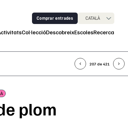
Comprar entrades
CATALÀ
Activitats
Col·lecció
Descobreix
Escoles
Recerca
ncipal
207 de 421
MÀ
 de plom