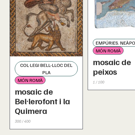
EMPÚRIES. NEÀPO
MÓN ROMÀ
mosaic de
COL·LEGI BELL-LLOC DEL
peixos
PLA
MÓN ROMÀ
1 / 100
mosaic de
Bel·lerofont i la
Quimera
300 / 400