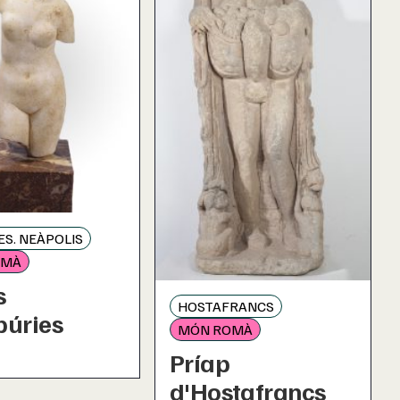
S. NEÀPOLIS
OMÀ
s
HOSTAFRANCS
púries
MÓN ROMÀ
Príap
d'Hostafrancs