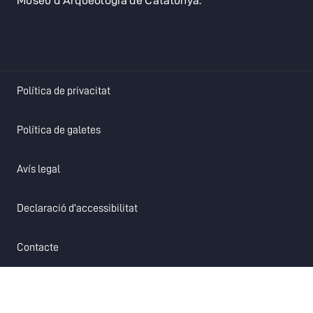
Museu d'Arqueologia de Catalunya.
opens in a new tab
Política de privacitat
opens in a new tab
Política de galetes
opens in a new tab
Avís legal
opens in a new tab
Declaració d'accessibilitat
opens in a new tab
Contacte