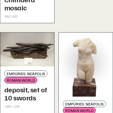
mosaic
300 / 400
EMPÚRIES. NEÀPOLIS
ROMAN WORLD
deposit, set of
10 swords
EMPÚRIES. NEÀPOLIS
-200 / -100
ROMAN WORLD