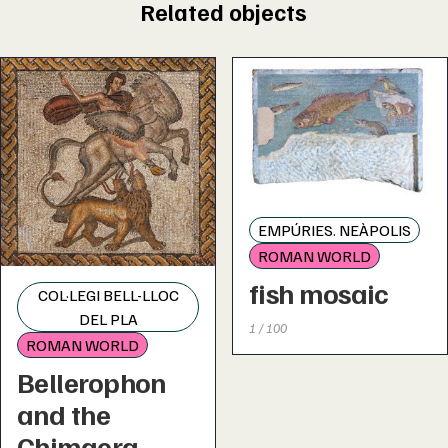
Related objects
EMPÚRIES. NEÀPOLIS
ROMAN WORLD
fish mosaic
COL·LEGI BELL-LLOC
DEL PLA
1 / 100
ROMAN WORLD
Bellerophon
and the
Chimaera