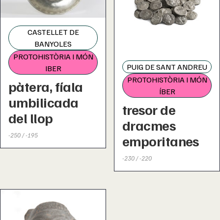
CASTELLET DE
BANYOLES
PROTOHISTÒRIA I MÓN
PUIG DE SANT ANDREU
IBER
PROTOHISTÒRIA I MÓN
pàtera, fíala
ÍBER
umbilicada
tresor de
del llop
dracmes
-250 / -195
emporitanes
-230 / -220