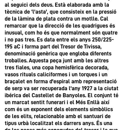
al seguici dels deus. Està elaborada amb la
tècnica de ‘l'asta', que consisteix en la pressió
de la làmina de plata contra un motlle. Cal
remarcar que la direcció de les quadrigues és
inusual, com ho és que normalment són quatre
i no pas tres. Es data entre els anys 250/225-
195 aC i forma part del Tresor de Tivissa,
denominació genèrica que engloba diferents
troballes. Aquesta peça junt amb les altres
tres fiales, una copa hemisfèrica decorada,
vasos rituals caliciformes i un torques i un
braçalet en forma d'espiral amb representació
de serp va ser recuperada l'any 1927 a la ciutat
ibérica del Castellet de Banyoles. El conjunt té
un marcat sentit funerari i el Més Enllà així
com és un exponent dels elements simbòlics
de les elits, relacionable amb el santuari de
tipus urbà localitzat els darrers anys. És una