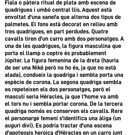
Fíala o pàtera ritual de plata amb escena de
quadrigues i umbó central llis. Aquest està
envoltat d'una sanefa que alterna dos tipus de
palmetes. El fons està decorat en relleu amb
tres quadrigues, en part perdudes. Quatre
cavalls tiren d'un carro amb dos personatges. A
una de les quadrigues, la figura masculina que
porta el llamp o ceptre és probablement
Júpiter. La figura femenina de la dreta (hauria
de ser una Niké però no ho és, ja que no està
alada), condueix la quadriga i sembla porta una
espècie de corona. La segona quadriga sembla
es repeteixen els dos personatges, però el
masculí seria Hèracles, ja que l'home va amb
el tors nu i sembla portar corona. De la tercera
quadriga només es conserven els cavalls. Rere
el personarge femení s'identifica una àliga (un
auguri diví). Es podria tractar d'una escena
d'apoteosis heroica d'Hèracles en un carro junt