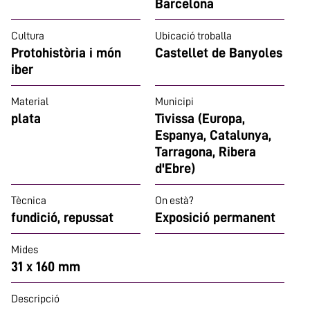
Barcelona
Cultura
Ubicació troballa
Protohistòria i món
Castellet de Banyoles
iber
Material
Municipi
plata
Tivissa (Europa,
Espanya, Catalunya,
Tarragona, Ribera
d'Ebre)
Tècnica
On està?
fundició, repussat
Exposició permanent
Mides
31 x 160 mm
Descripció