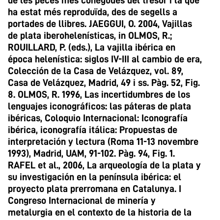
de les peces més conegudes del tresor i la que
ha estat més reproduïda, des de segells a
portades de llibres. JAEGGUI, O. 2004, Vajillas
de plata iberohelenísticas, in OLMOS, R.;
ROUILLARD, P. (eds.), La vajilla ibérica en
época helenística: siglos IV-III al cambio de era,
Colección de la Casa de Velázquez, vol. 89,
Casa de Velázquez, Madrid, 49 i ss. Pàg. 52, Fig.
8. OLMOS, R. 1996, Las incertidumbres de los
lenguajes iconográficos: las páteras de plata
ibéricas, Coloquio Internacional: Iconografía
ibérica, iconografía itálica: Propuestas de
interpretación y lectura (Roma 11-13 novembre
1993), Madrid, UAM, 91-102. Pàg. 94, Fig. 1.
RAFEL et al., 2006, La arqueología de la plata y
su investigación en la península ibérica: el
proyecto plata prerromana en Catalunya. I
Congreso Internacional de minería y
metalurgia en el contexto de la historia de la