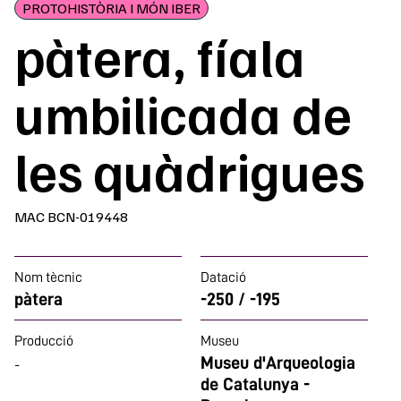
PROTOHISTÒRIA I MÓN IBER
pàtera, fíala
umbilicada de
les quàdrigues
MAC BCN-019448
Nom tècnic
Datació
pàtera
-250 / -195
Producció
Museu
Museu d'Arqueologia
-
de Catalunya -