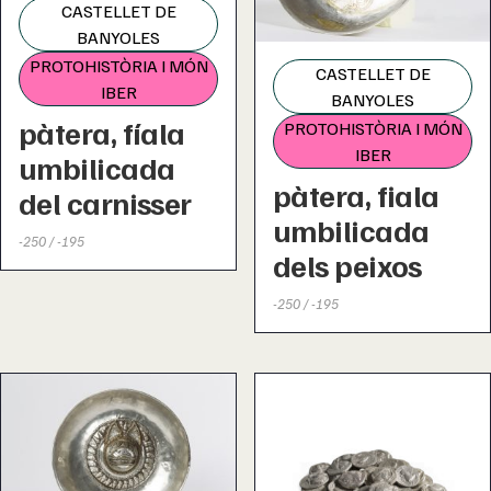
CASTELLET DE
BANYOLES
PROTOHISTÒRIA I MÓN
CASTELLET DE
IBER
BANYOLES
pàtera, fíala
PROTOHISTÒRIA I MÓN
IBER
umbilicada
pàtera, fiala
del carnisser
umbilicada
-250 / -195
dels peixos
-250 / -195