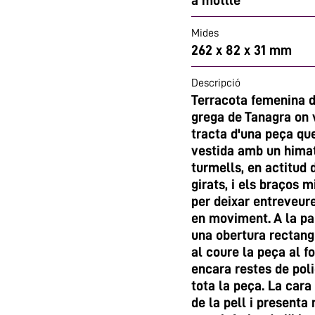
a motlle
Mides
262 x 82 x 31 mm
Descripció
Terracota femenina de
grega de Tanagra on 
tracta d'una peça qu
vestida amb un himatió
turmells, en actitud 
girats, i els braços 
per deixar entreveur
en moviment. A la pa
una obertura rectangu
al coure la peça al fo
encara restes de poli
tota la peça. La cara
de la pell i presenta 