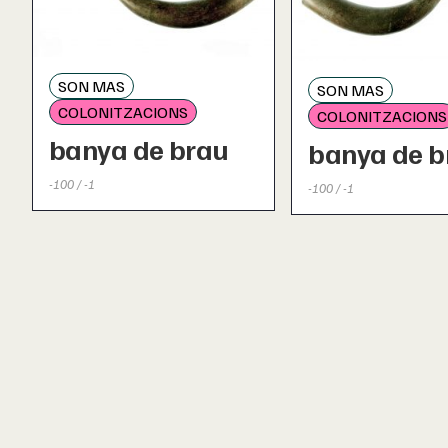
SON MAS
SON MAS
COLONITZACIONS
COLONITZACIONS
banya de brau
banya de b
-100 / -1
-100 / -1