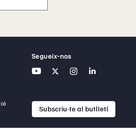
Segueix-nos
ió
opens in
Subscriu-te al butlletí