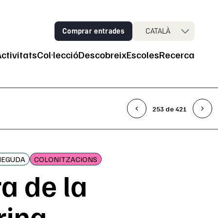
Comprar entrades
CATALÀ
Activitats
Col·lecció
Descobreix
Escoles
Recerca
ncipal
253 de 421
NEGUDA
COLONITZACIONS
a de la
rina