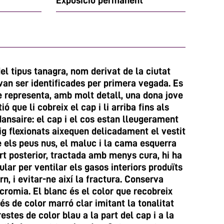
Exposició permanent
l tipus tanagra, nom derivat de la ciutat
van ser identificades per primera vegada. Es
e representa, amb molt detall, una dona jove
 que li cobreix el cap i li arriba fins als
dansaire: el cap i el cos estan lleugerament
mig flexionats aixequen delicadament el vestit
e els peus nus, el maluc i la cama esquerra
rt posterior, tractada amb menys cura, hi ha
lar per ventilar els gasos interiors produïts
rn, i evitar-ne així la fractura. Conserva
cromia. El blanc és el color que recobreix
 és de color marró clar imitant la tonalitat
restes de color blau a la part del cap i a la