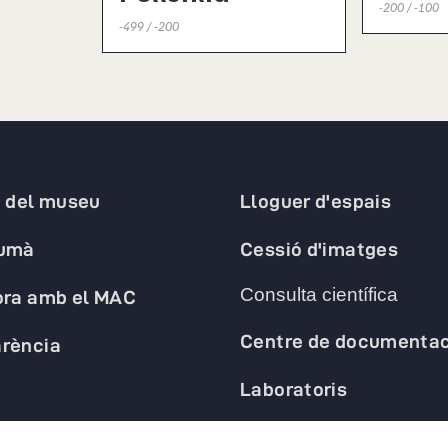
-200 / -100
-499 / -200
a del museu
Lloguer d'espais
humà
Cessió d'imatges
Consulta científica
ora amb el MAC
Centre de documentac
rència
Laboratoris