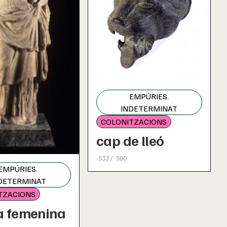
EMPÚRIES.
INDETERMINAT
COLONITZACIONS
cap de lleó
-533 / -500
EMPÚRIES.
DETERMINAT
TZACIONS
a femenina