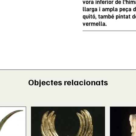
vora inferior de l'hi
llarga i ampla peça d
quitó, també pintat d
vermella.
Objectes relacionats