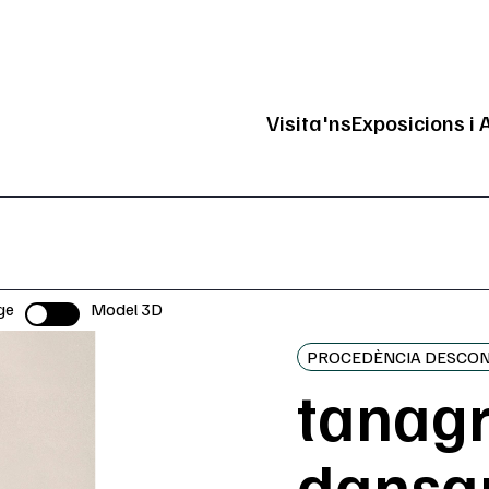
Visita'ns
Exposicions i 
Navegació pri
ge
Model 3D
Selector
PROCEDÈNCIA DESCO
tanagr
dansa