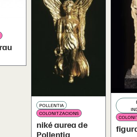
rau
POLLENTIA
IN
COLONITZACIONS
COLONI
niké aurea de
figur
Pollentia