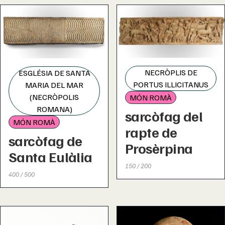
NECRÒPLIS DE
ESGLÉSIA DE SANTA
PORTUS ILLICITANUS
MARIA DEL MAR
(NECRÒPOLIS
MÓN ROMÀ
ROMANA)
sarcòfag del
MÓN ROMÀ
rapte de
sarcòfag de
Prosèrpina
Santa Eulàlia
150 / 200
400 / 500