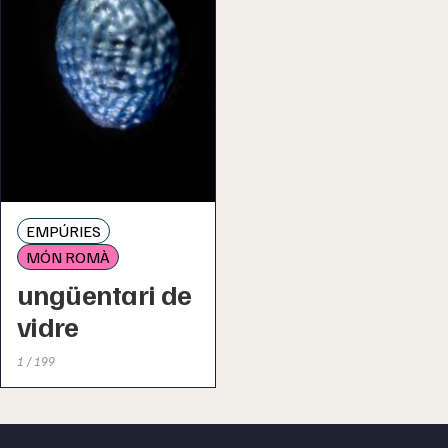
EMPÚRIES
MÓN ROMÀ
ungüentari de
vidre
1 / 199