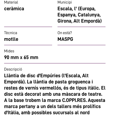
Material
Municipi
ceràmica
Escala, l' (Europa,
Espanya, Catalunya,
Girona, Alt Empordà)
Tècnica
On està?
motlle
MASPG
Mides
90 mm x 65 mm
Descripció
Llàntia de disc d'Empúries (l'Escala, Alt
Empordà). La llàntia de pasta groguenca i
restes de vernís vermellós, és de tipus itàlic. El
disc està decorat amb una màscara de teatre.
A la base trobem la marca C.OPPI.RES. Aquesta
marca pertany a un dels tallers més prolífics
d'Itàlia, amb possibles sucursals al nord