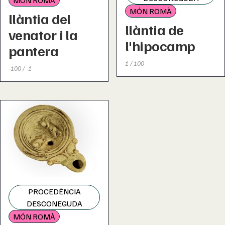
MÓN ROMÀ
MÓN ROMÀ
llàntia del
llàntia de
venator i la
l'hipocamp
pantera
1 / 100
-100 / -1
PROCEDÈNCIA
DESCONEGUDA
MÓN ROMÀ