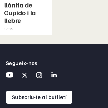
llàntia de
Cupido i la
llebre
1 / 100
Segueix-nos
opens in a new 
Subscriu-te al butlletí