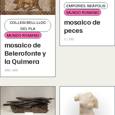
EMPÚRIES. NEÀPOLIS
MUNDO ROMANO
mosaico de
COL·LEGI BELL-LLOC
peces
DEL PLA
MUNDO ROMANO
1 / 100
mosaico de
Belerofonte y
la Quimera
300 / 400