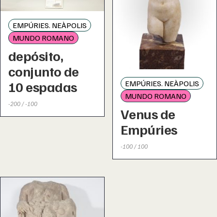
EMPÚRIES. NEÀPOLIS
MUNDO ROMANO
depósito,
conjunto de
10 espadas
EMPÚRIES. NEÀPOLIS
MUNDO ROMANO
-200 / -100
Venus de
Empúries
-100 / 100