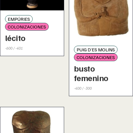
EMPÚRIES
COLONIZACIONES
lécito
-600 / -401
PUIG D’ES MOLINS
COLONIZACIONES
busto
femenino
-400 / -300