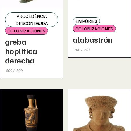
PROCEDÈNCIA
EMPÚRIES
DESCONEGUDA
COLONIZACIONES
COLONIZACIONES
alabastrón
greba
hoplítica
-700 / -301
derecha
-500 / -300