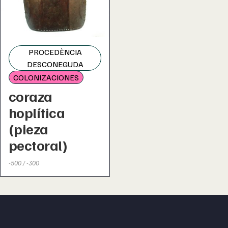
PROCEDÈNCIA
DESCONEGUDA
COLONIZACIONES
coraza
hoplítica
(pieza
pectoral)
-500 / -300