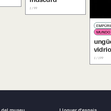
1 / 99
EMPÚRI
MUNDO
ungüe
vidri
1 / 199
a del museu
Lloguer d'espais