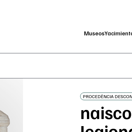
Museos
Yacimient
Navegación
PROCEDÈNCIA DESCO
naisco
legion