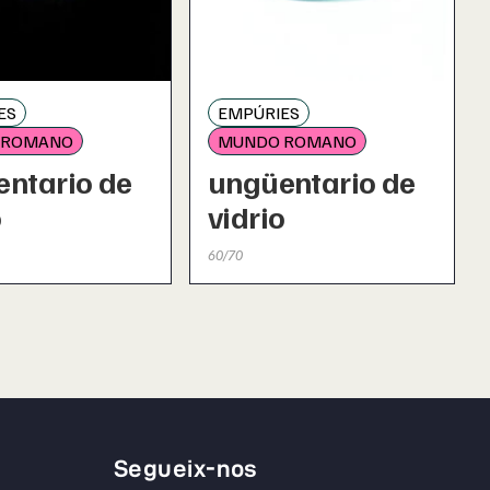
ES
EMPÚRIES
 ROMANO
MUNDO ROMANO
ntario de
ungüentario de
o
vidrio
60/70
Segueix-nos