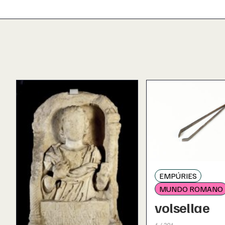
EMPÚRIES
MUNDO ROMANO
volsellae
1 / 201