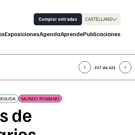
Comprar entradas
CASTELLANO
os
Exposiciones
Agenda
Aprende
Publicaciones
 principal
227 de 421
NEGUDA
MUNDO ROMANO
s de
arios