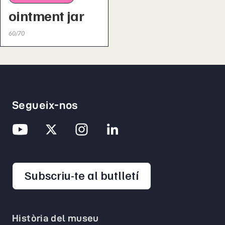
ointment jar
60/70
Segueix-nos
opens in a new 
Subscriu-te al butlletí
Història del museu