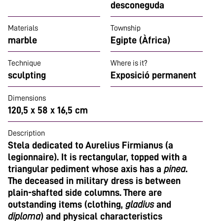
desconeguda
Materials
Township
marble
Egipte (Àfrica)
Technique
Where is it?
sculpting
Exposició permanent
Dimensions
120,5 x 58 x 16,5 cm
Description
Stela dedicated to Aurelius Firmianus (a
legionnaire). It is rectangular, topped with a
triangular pediment whose axis has a
pinea
.
The deceased in military dress is between
plain-shafted side columns. There are
outstanding items (clothing,
gladius
and
diploma
) and physical characteristics