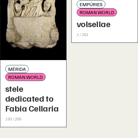
EMPÚRIES
ROMAN WORLD
volsellae
1 / 201
MÉRIDA
ROMAN WORLD
stele
dedicated to
Fabia Cellaria
150 / 200