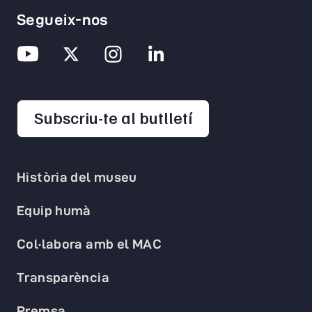
Segueix-nos
opens in a new 
Subscriu-te al butlletí
Història del museu
Equip humà
Col·labora amb el MAC
Transparència
Premsa