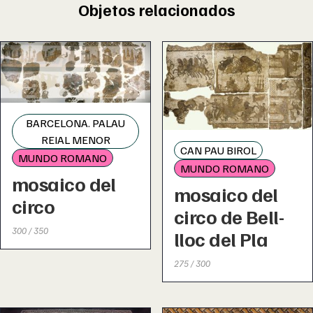
Objetos relacionados
BARCELONA. PALAU
REIAL MENOR
CAN PAU BIROL
MUNDO ROMANO
MUNDO ROMANO
mosaico del
mosaico del
circo
circo de Bell-
300 / 350
lloc del Pla
275 / 300