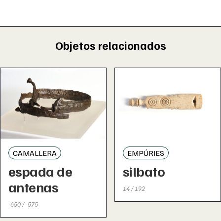
Objetos relacionados
CAMALLERA
EMPÚRIES
espada de
silbato
antenas
14 / 192
-650 / -575