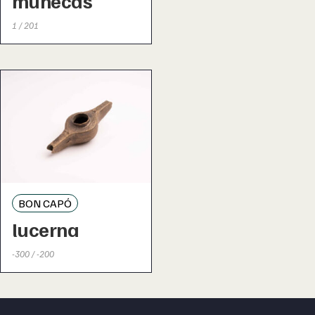
muñecas
1 / 201
BON CAPÓ
lucerna
-300 / -200