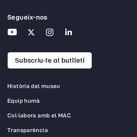
Segueix-nos
opens in a new 
Subscriu-te al butlletí
Història del museu
Equip humà
Col·labora amb el MAC
Transparència