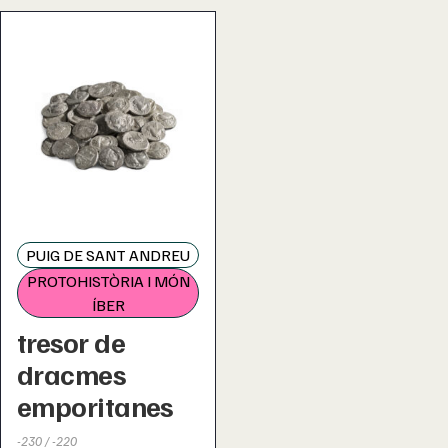
PUIG DE SANT ANDREU
PROTOHISTÒRIA I MÓN
ÍBER
tresor de
dracmes
emporitanes
-230 / -220