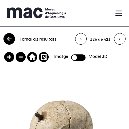
Vés al contingut
Tornar als resultats
126 de 421
Imatge
Model 3D
Selector