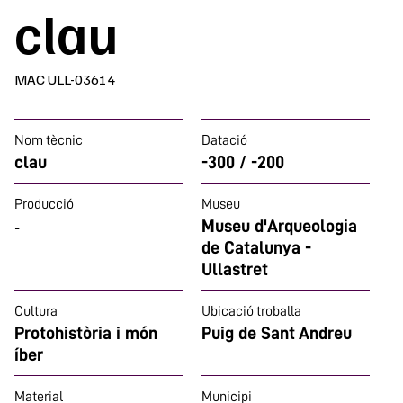
clau
MAC ULL-03614
Nom tècnic
Datació
clau
-300 / -200
Producció
Museu
Museu d'Arqueologia
-
de Catalunya -
Ullastret
Cultura
Ubicació troballa
Protohistòria i món
Puig de Sant Andreu
íber
Material
Municipi