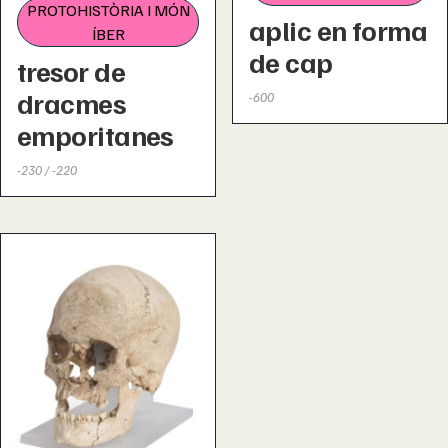
PROTOHISTÒRIA I MÓN
aplic en forma
ÍBER
de cap
tresor de
dracmes
-600
emporitanes
-230 / -220