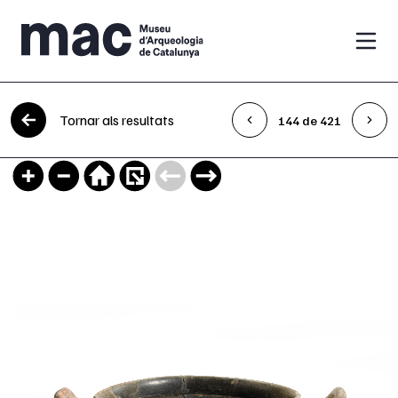
Vés al contingut
Tornar als resultats
144 de 421