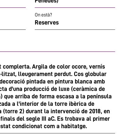
Penedès)
On està?
Reserves
 complerta. Argila de color ocore, vernís
l·litzat, lleugerament perdut. Cos globular
, decoració pintada en pintura blanca amb
acta d'una producció de luxe (ceràmica de
) que arriba de forma escasa a la península
zada a l'interior de la torre ibèrica de
a (torre 2) durant la intervenció de 2018, en
 finals del segle III aC. Es trobava al primer
estat condicionat com a habitatge.