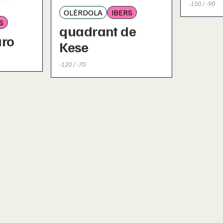
-150 / -90
OLÈRDOLA
IBERS
S
quadrant de
uro
Kese
-120 / -70