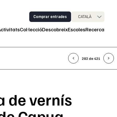
Comprar entrades
CATALÀ
Activitats
Col·lecció
Descobreix
Escoles
Recerca
ncipal
283 de 421
a de vernís
 de Capua