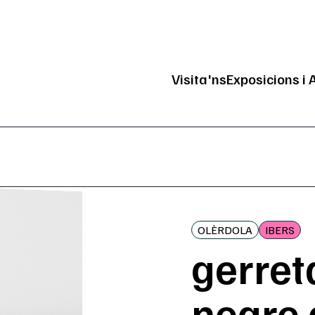
Visita'ns
Exposicions i 
Navegació pri
OLÈRDOLA
IBERS
gerret
negre