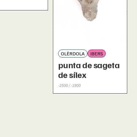
OLÈRDOLA
IBERS
punta de sageta
de sílex
-2500 / -1800