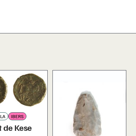
LA
IBERS
t de Kese