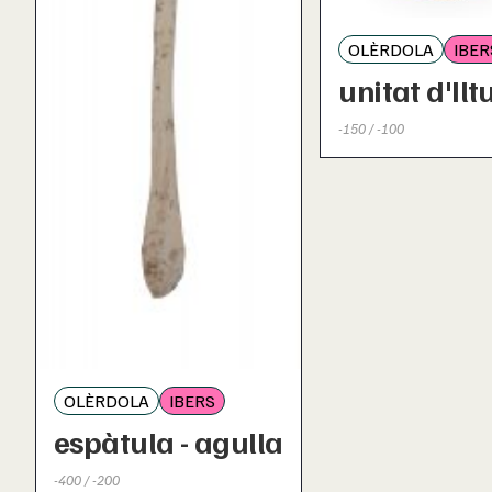
OLÈRDOLA
IBER
unitat d'Ilt
-150 / -100
OLÈRDOLA
IBERS
espàtula - agulla
-400 / -200