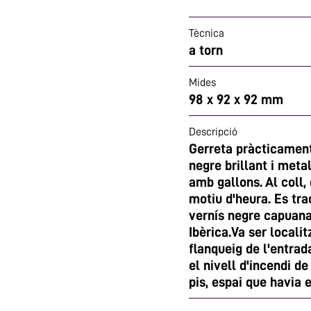
Tècnica
a torn
Mides
98 x 92 x 92 mm
Descripció
Gerreta pràcticament
negre brillant i meta
amb gallons. Al coll
motiu d'heura. Es tr
vernís negre capuana
Ibèrica.Va ser localit
flanqueig de l'entrad
el nivell d'incendi de
pis, espai que havia 