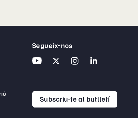
Segueix-nos
ió
opens in
Subscriu-te al butlletí